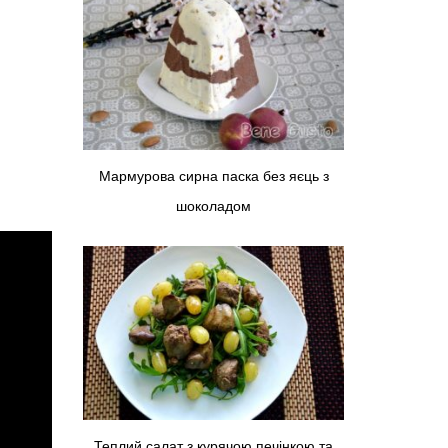
Мармурова сирна паска без яєць з
шоколадом
Теплий салат з курячою печінкою та