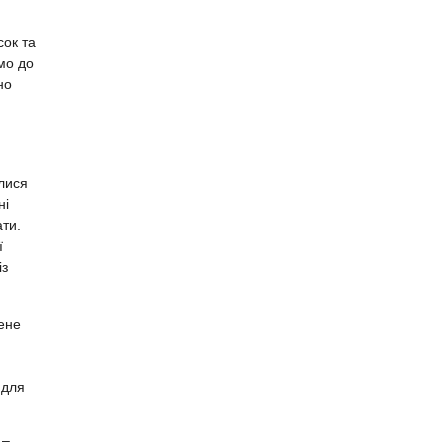
сок та
мо до
но
илися
ні
ати.
ї
із
ене
 для
 –