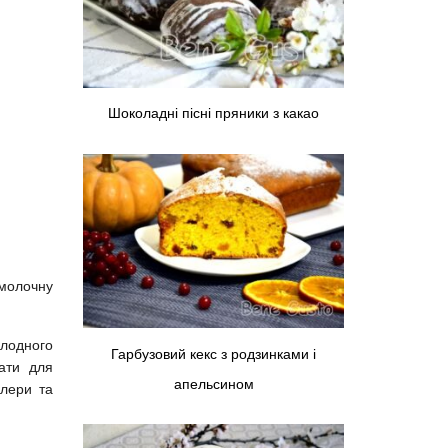
Шоколадні пісні пряники з какао
 молочну
лодного
Гарбузовий кекс з родзинками і
ати для
апельсином
клери та