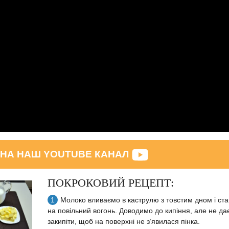
 НА НАШ YOUTUBE КАНАЛ
ПОКРОКОВИЙ РЕЦЕПТ:
Молоко вливаємо в каструлю з товстим дном і ст
на повільний вогонь. Доводимо до кипіння, але не д
закипіти, щоб на поверхні не з’явилася пінка.