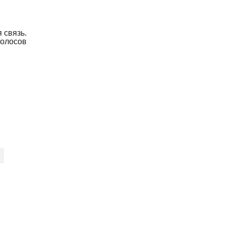
 связь.
олосов
м