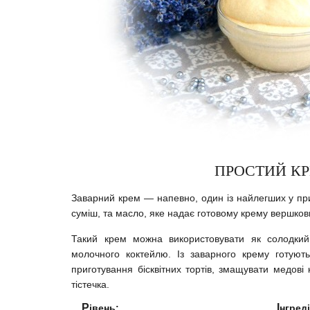
ПРОСТИЙ КР
Заварний крем — напевно, один із найлегших у приг
суміш, та масло, яке надає готовому крему вершкови
Такий крем можна використовувати як солодкий
молочного коктейлю. Із заварного крему готуют
приготування бісквітних тортів, змащувати медові
тістечка.
Рівень:
Інгред