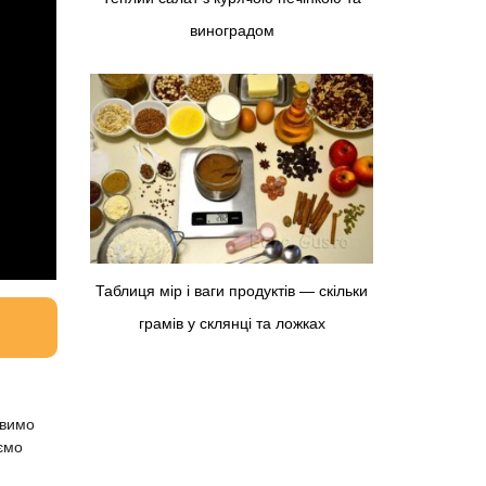
виноградом
Таблиця мір і ваги продуктів — скільки
грамів у склянці та ложках
авимо
аємо