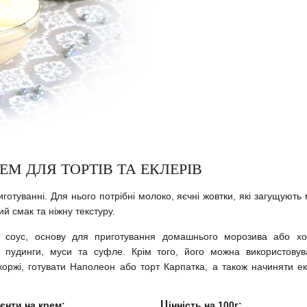
ЕМ ДЛЯ ТОРТІВ ТА ЕКЛЕРІВ
отуванні. Для нього потрібні молоко, яєчні жовтки, які загущують
й смак та ніжну текстуру.
 соус, основу для приготування домашнього морозива або хо
ь пудинги, муси та суфле. Крім того, його можна використовув
 коржі, готувати Наполеон або торт Карпатка, а також начиняти е
ієнти на крем:
Цінність на 100г: