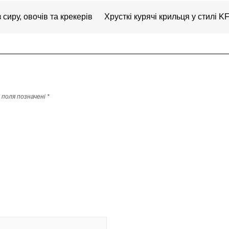
 сиру, овочів та крекерів
Хрусткі курячі крильця у стилі 
і поля позначені
*