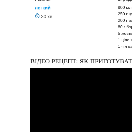
900 мл
легкий
250 г ц
30 хв
200 г 
80 г б
5 жовтк
1 ціле 
1 ч.л в
ВІДЕО РЕЦЕПТ: ЯК ПРИГОТУВ