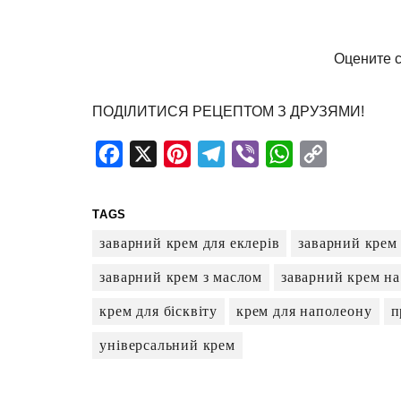
Оцените с
ПОДІЛИТИСЯ РЕЦЕПТОМ З ДРУЗЯМИ!
Facebook
X
Pinterest
Telegram
Viber
WhatsApp
Copy
Link
TAGS
заварний крем для еклерів
заварний крем
заварний крем з маслом
заварний крем на
крем для бісквіту
крем для наполеону
п
універсальний крем