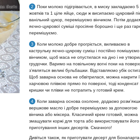
Поки молоко підігрівається, в миску закладаємо 5
жовтків та 1 ціле яйце, сюди ж висипаємо цукровий пі
ванільний цукор, перемішуємо вінчиком. Потім додає
яєчно-цукрової суміші просіяне борошно і ще раз гар
перемішуємо.
Коли молоко добре прогріється, виливаємо в
каструльку яєчно-цукрову суміш і постійно помішуємо
вінчиком, щоб маса не опустилася на дно і не утвор
грудочки. Варимо на повільному вогні поки на поверх
з’являться великі бульбашки. Відставляємо убік остиг
Щоб заварна основа не обвітрилася, можна накрити ї
харчовою плівкою прямо по поверхні, тоді конденсат 
кришки чи плівки не потрапить у готовий крем.
Коли заварна основа охолоне, додаємо розм’якш
вершкове масло і добре перемішуємо за допомогою
вінчика або міксера. Класичний крем готовий, можна
змащувати коржі для торта або використовувати його
приготування інших десертів. Смачного!
Дивіться також, як приготувати десерт для Бонапарта