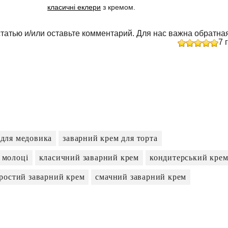
класичні еклери
з кремом.
татью и/или оставьте комментарий. Для нас важна обратная
7
г
 для медовика
заварний крем для торта
 молоці
класичний заварний крем
кондитерський кре
ростий заварний крем
смачний заварний крем