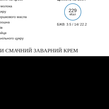
 молока
229
укру
кКал
вершкового масла
орошна
БЖВ: 3.5 / 14/ 22.2
ів
яйце
анільного цукру
АТИ СМАЧНИЙ ЗАВАРНИЙ КРЕМ