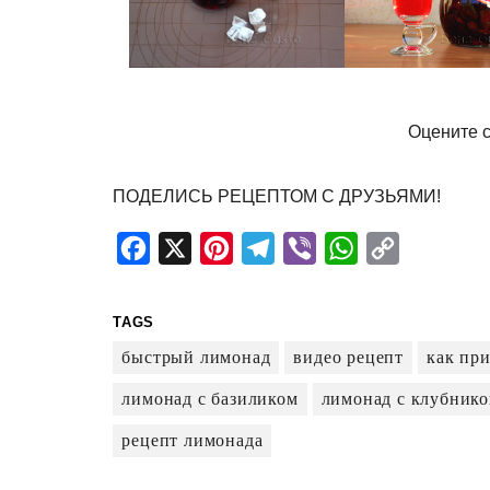
Оцените с
ПОДЕЛИСЬ РЕЦЕПТОМ С ДРУЗЬЯМИ!
Facebook
X
Pinterest
Telegram
Viber
WhatsApp
Copy
Link
TAGS
быстрый лимонад
видео рецепт
как пр
лимонад с базиликом
лимонад с клубнико
рецепт лимонада