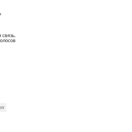
и
 связь.
олосов
пт