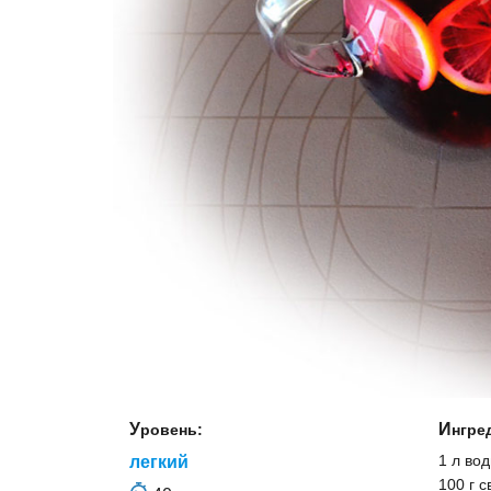
Уровень:
Ингр
1 л во
легкий
100 г 