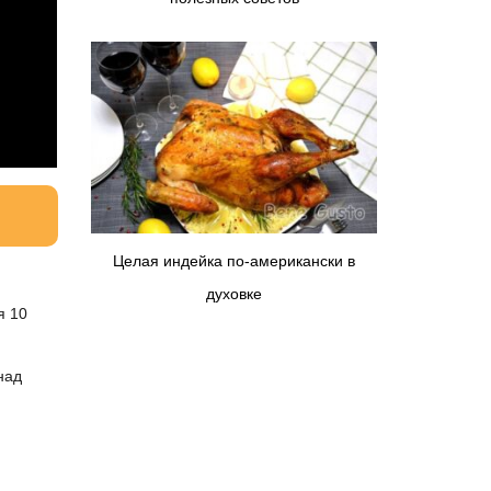
Целая индейка по-американски в
духовке
я 10
над