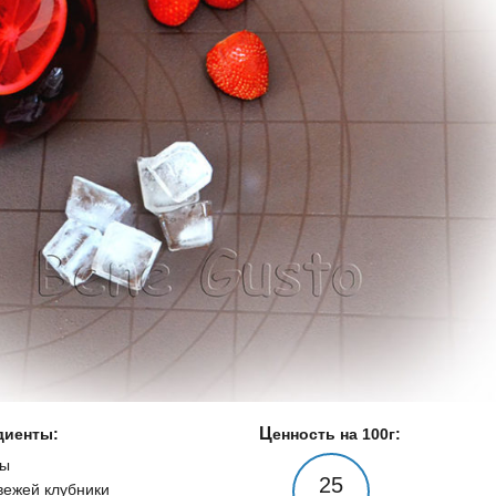
едиенты:
Ценность на 100г:
ды
25
свежей клубники