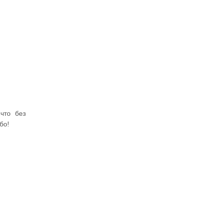
что без
бо!