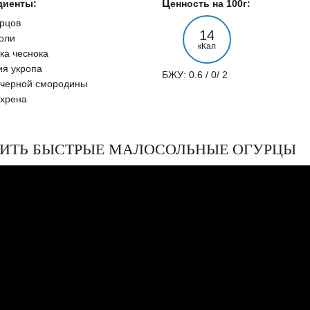
едиенты:
Ценность на 100г:
урцов
14
соли
кКал
ика чеснока
ия укропа
БЖУ: 0.6 / 0/ 2
 черной смородины
 хрена
ОВИТЬ БЫСТРЫЕ МАЛОСОЛЬНЫЕ ОГУРЦЫ