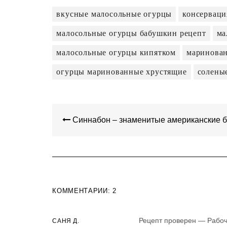
вкусные малосольные огурцы
консерваци
малосольные огурцы бабушкин рецепт
ма
малосольные огурцы кипятком
маринован
огурцы маринованные хрустящие
солены
НАВИГАЦИЯ
ПО
Синнабон – знаменитые американские б
ЗАПИСЯМ
КОММЕНТАРИИ: 2
Рецепт проверен — Рабо
САНЯ Д.