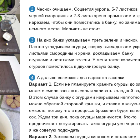
Чеснок очищаем. Соцветия укропа, 5-7 листиков
черной смородины и 2-3 листа хрена промываем и к
нарезаем, чтобы они поместились в банку, но заним
немного места. Мельчить не стоит.
На дно банки укладываем треть зелени и чеснок.
Плотно укладываем огурцы, сверху выкладываем укр
листьями смородины и хрена, докладываем банку
огурцами и остатками зелени. У меня такое количест
огурцов поместилось в двухлитровую банку.
А дальше возможны два варианта засолки:
Вариант 1.
Если не планируете хранить огурцы до з
можете смело засыпать соль и заливать холодной во
В этом случае банку с огурцами накрываем неплотно
можно обратной стороной крышки, и ставим в какую-
емкость, потому что в процессе брожения будет выте
сок. Ждем три дня, пока огурцы маринуются. Кто-то
предпочитает дегустировать такие огурцы уже через 
я же советую подождать.
Вариант 2.
Заливаем огурцы кипятком и оставляем