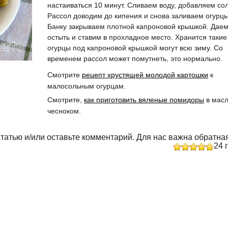
настаиваться 10 минут. Сливаем воду, добавляем сол
Рассол доводим до кипения и снова заливаем огурцы
Банку закрываем плотной капроновой крышкой. Дае
остыть и ставим в прохладное место. Хранится такие
огурцы под капроновой крышкой могут всю зиму. Со
временем рассол может помутнеть, это нормально.
Смотрите
рецепт хрустящей молодой картошки
к
малосольным огурцам.
Смотрите,
как приготовить вяленые помидоры
в масл
чесноком.
татью и/или оставьте комментарий. Для нас важна обратная
24
г