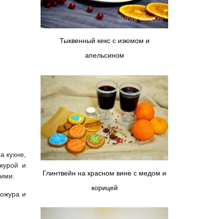
Тыквенный кекс с изюмом и
апельсином
а кухне,
журой и
Глинтвейн на красном вине с медом и
кими.
корицей
ожура и