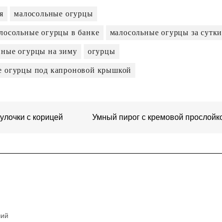
я
малосольные огурцы
лосольные огурцы в банке
малосольные огурцы за сутк
ные огурцы на зиму
огурцы
е огурцы под капроновой крышкой
улочки с корицей
Умный пирог с кремовой прослойк
чий