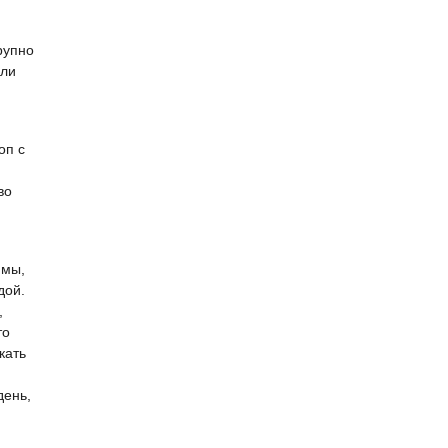
рупно
али
оп с
во
имы,
дой.
,
то
кать
день,