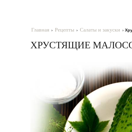
Главная
Рецепты
Салаты и закуски
›
›
›
Хр
ХРУСТЯЩИЕ МАЛОСО