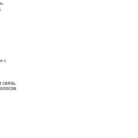
ь.
.
м
е с
 связь.
олосов