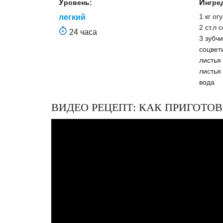
Уровень:
Ингр
1 кг ог
легкий
2 ст.л 
24 часа
3 зубч
соцвет
листья
листья
вода
ВИДЕО РЕЦЕПТ: КАК ПРИГОТ