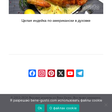
Целая индейка по-американски в духовке
Facebook
Instagram
Pinterest
X
YouTube
Telegram
Channel
© 2015-2024
Вкусные рецепты от Bene Gusto
. Все права защищены.
Я разрешаю bene-gusto.com использовать файлы cookie
Ok
О файлах cookie