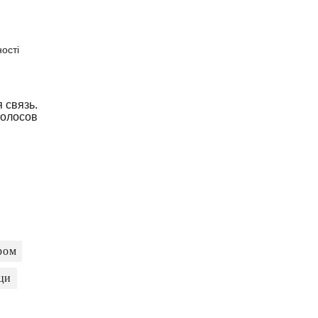
ості
 связь.
олосов
ром
іци