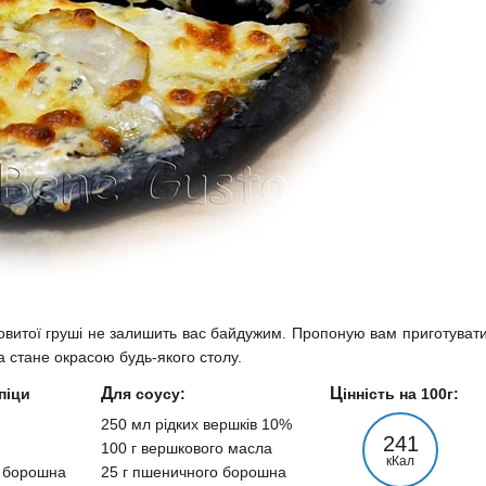
ковитої груші не залишить вас байдужим. Пропоную вам приготувати
та стане окрасою будь-якого столу.
Для соусу:
Цінність на 100г:
250 мл рідких вершків 10%
241
100 г вершкового масла
кКал
о борошна
25 г пшеничного борошна