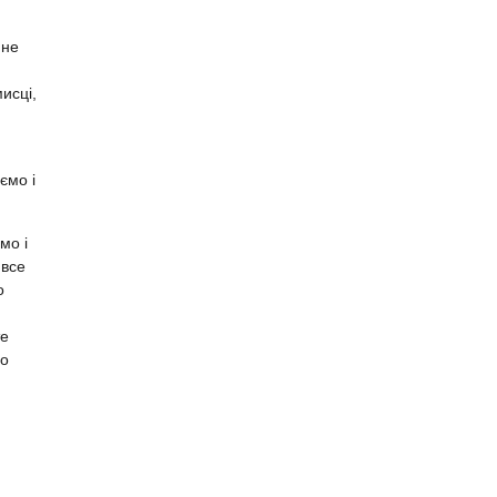
 не
исці,
ємо і
мо і
 все
о
те
бо
,