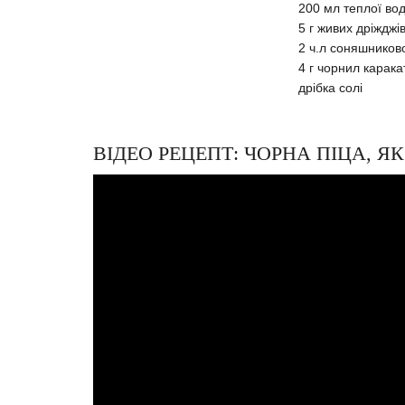
200 мл теплої во
5 г живих дріжджі
2 ч.л соняшниково
4 г чорнил карака
дрібка солі
ВІДЕО РЕЦЕПТ: ЧОРНА ПІЦА, 