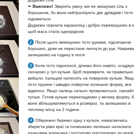
додаємо сіль.
✒
Важливо!
Зверніть увагу, ми не змішуємо сіль з
борошном, бо вони нейтралізують дію дріжджів і тісто
підніметься.
Додаємо чорнила каракатиці і добре перемішуємо в м
щоб маса стала однорідною.
Після цього вимішуємо тісто руками, підсипаючи
борошно, доки не перестане липнути до рук. Накрива
залишаємо на годину в теплі.
Коли тісто піднялося, ділимо його навпіл, осаджує
скочуємо у тугі кульки. Щоб перевірити, чи правильно
вийшло, пальцем натисніть на поверхню кульки. Якщ
тісто пружне і швидко повертає колишню форму, все
відмінно. Якщо палець сильно провалюється, скачай
тугіше. Готові кульки перекладаємо у велику форму, 
вони збільшуватимуться в розмірах, та залишаємо в
теплому місці на 2 години.
Обережно беремо одну з кульок, намагаючись
зберегти рівні краї та починаємо легенько натискати
пальцями зсередині і поступово підступаємо до країв