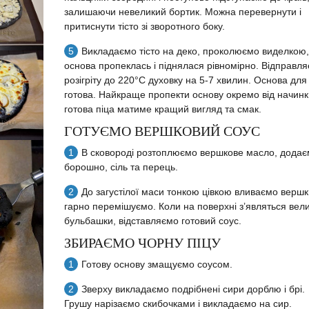
залишаючи невеликий бортик. Можна перевернути і
притиснути тісто зі зворотного боку.
Викладаємо тісто на деко, проколюємо виделкою
основа пропеклась і піднялася рівномірно. Відправля
розігріту до 220°C духовку на 5-7 хвилин. Основа для
готова. Найкраще пропекти основу окремо від начинк
готова піца матиме кращий вигляд та смак.
ГОТУЄМО ВЕРШКОВИЙ СОУС
В сковороді розтоплюємо вершкове масло, дода
борошно, сіль та перець.
До загустілої маси тонкою цівкою вливаємо вершк
гарно перемішуємо. Коли на поверхні з’являться вели
бульбашки, відставляємо готовий соус.
ЗБИРАЄМО ЧОРНУ ПІЦУ
Готову основу змащуємо соусом.
Зверху викладаємо подрібнені сири дорблю і брі.
Грушу нарізаємо скибочками і викладаємо на сир.