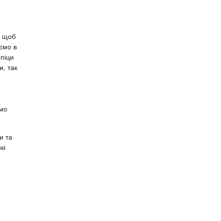
, щоб
ємо в
 піци
и, так
ємо
и та
кі