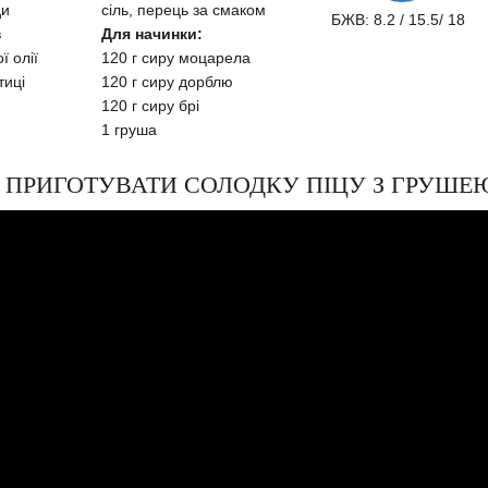
ди
сіль, перець за смаком
БЖВ: 8.2 / 15.5/ 18
в
Для начинки:
ї олії
120 г сиру моцарела
тиці
120 г сиру дорблю
120 г сиру брі
1 груша
ЯК ПРИГОТУВАТИ СОЛОДКУ ПІЦУ З ГРУШЕ