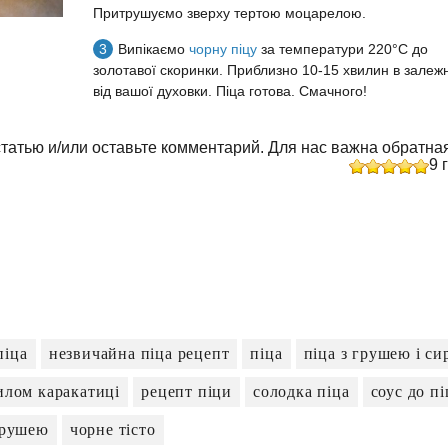
Притрушуємо зверху тертою моцарелою.
Випікаємо
чорну піцу
за температури 220°C до
золотавої скоринки. Приблизно 10-15 хвилин в залежн
від вашої духовки. Піца готова. Смачного!
татью и/или оставьте комментарий. Для нас важна обратная
9
г
піца
незвичайна піца рецепт
піца
піца з грушею і си
илом каракатиці
рецепт піци
солодка піца
соус до п
грушею
чорне тісто