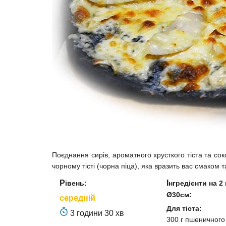
Поєднання сирів, ароматного хрусткого тіста та со
чорному тісті (чорна піца), яка вразить вас смаком 
Інгредієнти на 2 піци
Рівень:
Ø30см:
середній
Для тіста:
3 години 30 хв
300 г пшеничног