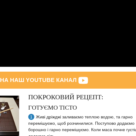
 НА НАШ YOUTUBE КАНАЛ
ПОКРОКОВИЙ РЕЦЕПТ:
ГОТУЄМО ТІСТО
Живі дріжджі заливаємо теплою водою, та гарно
перемішуємо, щоб розчинилися. Поступово додаємо
борошно і гарно перемішуємо. Коли маса почне густі