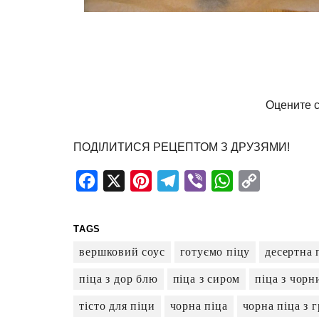
Оцените с
ПОДІЛИТИСЯ РЕЦЕПТОМ З ДРУЗЯМИ!
Facebook
X
Pinterest
Telegram
Viber
WhatsApp
Copy
Link
TAGS
вершковий соус
готуємо піцу
десертна 
піца з дор блю
піца з сиром
піца з чорн
тісто для піци
чорна піца
чорна піца з 