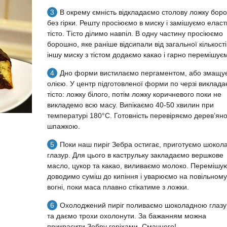
В окрему ємність відкладаємо столову ложку бор
без гірки. Решту просіюємо в миску і замішуємо елас
тісто. Тісто ділимо навпіл. В одну частину просіюємо
борошно, яке раніше відсипали від загальної кількості
іншу миску з тістом додаємо какао і гарно перемішує
Дно форми вистилаємо пергаментом, або змащу
олією. У центр підготовленої форми по черзі виклад
тісто: ложку білого, потім ложку коричневого поки не
викладемо всю масу. Випікаємо 40-50 хвилин при
температурі 180°C. Готовність перевіряємо дерев’ян
шпажкою.
Поки наш пиріг Зебра остигає, приготуємо шокол
глазур. Для цього в каструльку закладаємо вершкове
масло, цукор та какао, виливаємо молоко. Перемішу
доводимо суміш до кипіння і уварюємо на повільном
вогні, поки маса плавно стікатиме з ложки.
Охолоджений пиріг поливаємо шоколадною глазу
та даємо трохи охолонути. За бажанням можна
прикрасити Зебру горіхами. Смачного!