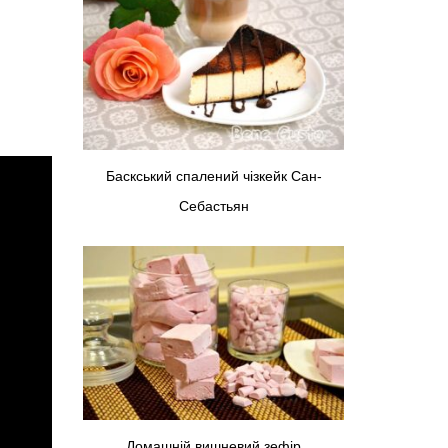
Баскський спалений чізкейк Сан-
Себастьян
Домашній вишневий зефір