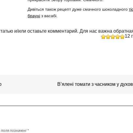
Дивіться також рецепт дуже смачного шоколадного
ті
брауні
з васабі.
татью и/или оставьте комментарий. Для нас важна обратная
12
г
ю
В’ялені томати з часником у духо
і поля позначені
*