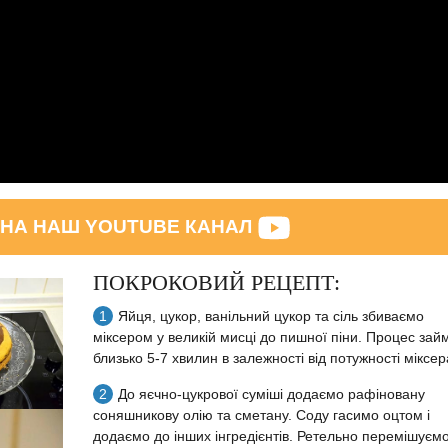
 НА НАШ YOUTUBE КАНАЛ
ПОКРОКОВИЙ РЕЦЕПТ:
Яйця, цукор, ванільний цукор та сіль збиваємо
міксером у великій мисці до пишної піни. Процес зай
близько 5-7 хвилин в залежності від потужності міксер
До яєчно-цукрової суміші додаємо рафіновану
соняшникову олію та сметану. Соду гасимо оцтом і
додаємо до інших інгредієнтів. Ретельно перемішуємо