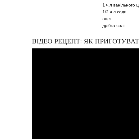
1 ч.л ванільного 
1/2 ч.л соди
оцет
дрібка солі
ВІДЕО РЕЦЕПТ: ЯК ПРИГОТУВА