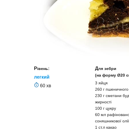
Рівень:
Для зебри
(на форму Ø20 с
легкий
3 яйця
60 хв
260 г пшеничног
230 г сметани буд
жирності
100 г цукру
60 мл рафіновано
соняшникової олії
1 ст.л какао