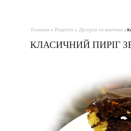
Головна
Рецепти
Десерти та випічка
›
›
›
К
КЛАСИЧНИЙ ПИРІГ З