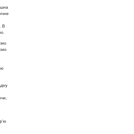
ошна
тичне
. В
мо.
ємо
аємо
ою
адну
ючи,
у
р’ю