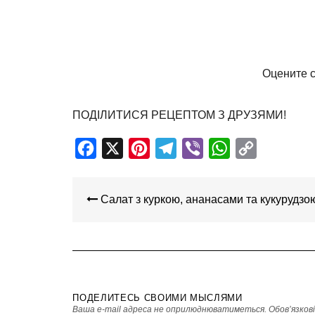
Оцените с
ПОДІЛИТИСЯ РЕЦЕПТОМ З ДРУЗЯМИ!
Facebook
X
Pinterest
Telegram
Viber
WhatsApp
Copy
Link
НАВІГАЦІЯ
ЗАПИСІВ
Салат з куркою, ананасами та кукурудзо
ПОДЕЛИТЕСЬ СВОИМИ МЫСЛЯМИ
Ваша e-mail адреса не оприлюднюватиметься.
Обов’язков