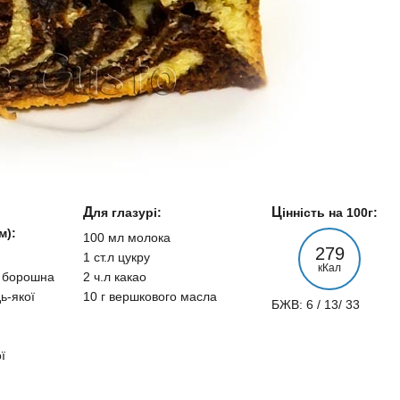
Для глазурі:
Цінність на 100г:
м):
100 мл молока
279
1 ст.л цукру
кКал
о борошна
2 ч.л какао
ь-якої
10 г вершкового масла
БЖВ: 6 / 13/ 33
ї