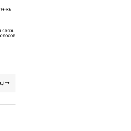
стечка
 связь.
олосов
вці