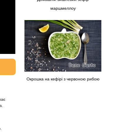
маршмеллоу
Окрошка на кефірі з червоною рибою
має
а.
.